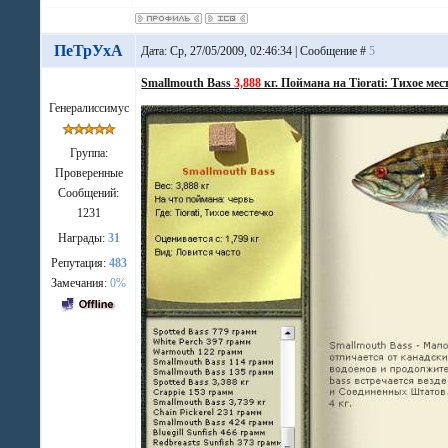
ПеТрУхА
Дата: Ср, 27/05/2009, 02:46:34 | Сообщение #
5
Smallmouth Bass
3,888
кг. Поймана на Tiorati: Тихое мес
Генералиссимус
Группа:
Проверенные
Сообщений:
1231
Награды:
31
Репутация:
483
Замечания:
0%