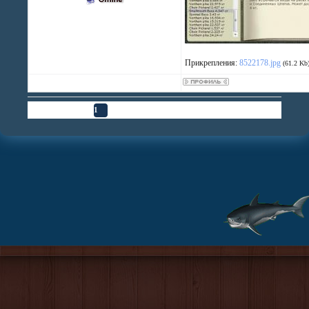
Прикрепления:
8522178.jpg
(61.2 Kb
Страница
1
из
1
1