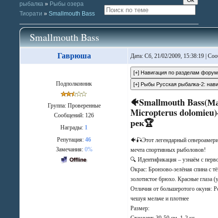
рыбалка
»
Рыбы озера
Тиорати
»
Smallmouth Bass
Smallmouth Bass
Гаврюша
Дата: Сб, 21/02/2009, 15:38:19 | С
Подполковник
🐠Smallmouth Bass(М
Группа: Проверенные
Micropterus dolomieu
Сообщений:
126
рек🏆
Награды:
1
Репутация:
46
🐠🎣Этот легендарный североамери
Замечания:
0%
мечта спортивных рыболовов!
🔍 Идентификация – узнаём с перво
Окрас: Бронзово-зелёная спина с 
золотистое брюхо. Красные глаза (
Отличия от большеротого окуня: Рот
чешуя мельче и плотнее
Размер:
Стандарт: 30-50 см, 1-2 кг