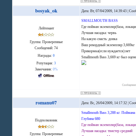
bosyak_ok
Дата: Вт, 07/04/2009, 14:39:43 | С
SMALLMOUTH BASS
Где пойман экземпляр(база, локаци
Лейтенант
Лучшая насадка: червь
На какую снасть: донка
Группа: Проверенные
Ваш рекордный экземпляр:3,669кг
Сообщений:
74
Прикормка(если нуждается):нет
Награды:
0
Smallmouth Bass 3,669 кг был оцене
Репутация:
3
Замечания:
0%
Сообщение
romanu07
Дата: Вс, 26/04/2009, 14:17:32 | С
Smallmouth Bass 3,288 кг. Поймана
Глубина 680
Подполковник
Где пойман экземпляр(база, локация
Лучшая насадка: твистер средний
Группа: Проверенные