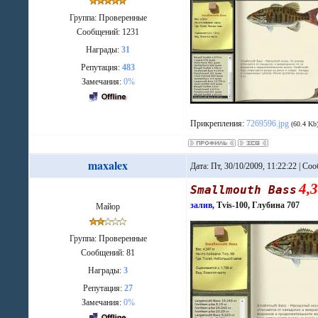
Группа: Проверенные
Сообщений:
1231
Награды:
31
Репутация:
483
Замечания:
0%
Прикрепления:
7269596.jpg
(60.4 Kb
maxalex
Дата: Пт, 30/10/2009, 11:22:22 | С
4,
Smallmouth Bass
залив,
Tvis-100, Глубина 707
Майор
Группа: Проверенные
Сообщений:
81
Награды:
3
Репутация:
27
Замечания:
0%