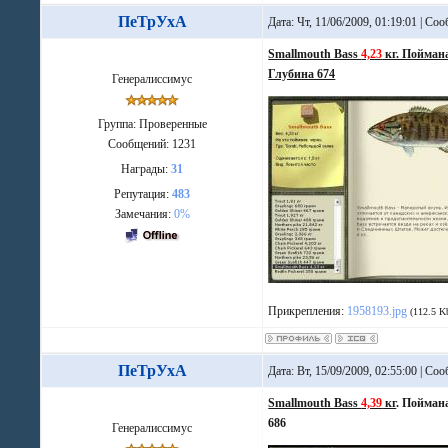
ПеТрУхА
Дата: Чт, 11/06/2009, 01:19:01 | С
Smallmouth Bass
4,23
кг. Поймана
Глубина 674
Генералиссимус
Группа: Проверенные
Сообщений:
1231
Награды:
31
Репутация:
483
Замечания:
0%
Прикрепления:
1958193.jpg
(112.5 K
ПеТрУхА
Дата: Вт, 15/09/2009, 02:55:00 | С
Smallmouth Bass
4,39
кг
. Поймана
686
Генералиссимус