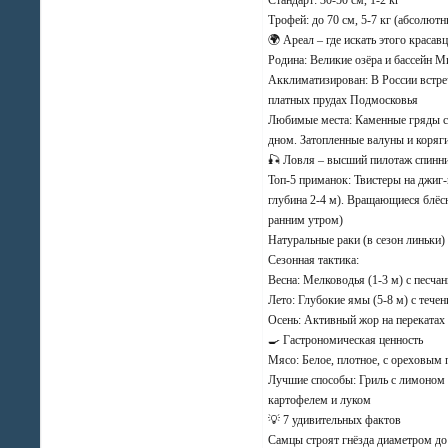
Трофей: до 70 см, 5-7 кг (абсолютн
🌍 Ареал – где искать этого красав
Родина: Великие озёра и бассейн М
Акклиматизирован: В России встре
платных прудах Подмосковья
Любимые места: Каменные гряды с 
дном. Затопленные валуны и коряг
🎣 Ловля – высший пилотаж спинн
Топ-5 приманок: Твистеры на джиг-
глубина 2-4 м). Вращающиеся блёс
ранним утром)
Натуральные раки (в сезон линьки)
Сезонная тактика:
Весна: Мелководья (1-3 м) с песч
Лето: Глубокие ямы (5-8 м) с тече
Осень: Активный жор на перекатах
🍳 Гастрономическая ценность
Мясо: Белое, плотное, с ореховым
Лучшие способы: Гриль с лимоном 
картофелем и луком
💡 7 удивительных фактов
Самцы строят гнёзда диаметром до