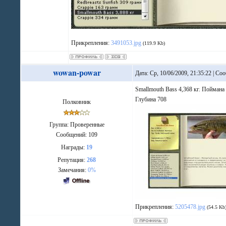
Прикрепления:
3491053.jpg
(119.9 Kb)
wowan-powar
Дата: Ср, 10/06/2009, 21:35:22 | С
Smallmouth Bass 4,368 кг. Поймана
Глубина 708
Полковник
Группа: Проверенные
Сообщений:
109
Награды:
19
Репутация:
268
Замечания:
0%
Прикрепления:
5205478.jpg
(54.5 Kb