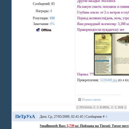
Другие насадки: Моллюск
Сообщений:
85
На какую снасть: поплавок и спини
Награды:
4
Глубина ловли: от 2-х метров и гл
Репутация:
100
Период активности(день, ночь, утро
Замечания:
0%
Ваш рекордный экземпляр: 3,288 к
Прикормка(если нуждается): нет
Оценка: ???
Прикрепления:
5220488.jpg
(65.4 Kb
Подпись скрыта
ПеТрУхА
Дата: Ср, 27/05/2009, 02:41:45 | Сообщение #
4
Smallmouth Bass
3,739
кг. Поймана на Tiorati: Тихое мес