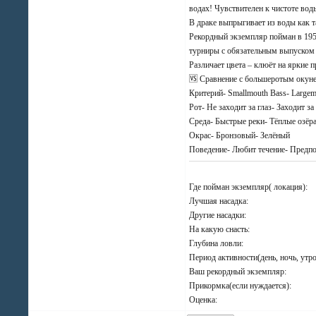
водах! Чувствителен к чистоте вод
В драке выпрыгивает из воды как 
Рекордный экземпляр пойман в 195
турниры с обязательным выпуском
Различает цвета – клюёт на яркие 
🆚 Сравнение с большеротым окун
Критерий- Smallmouth Bass- Largem
Рот- Не заходит за глаз- Заходит за
Среда- Быстрые реки- Тёплые озёр
Окрас- Бронзовый- Зелёный
Поведение- Любит течение- Предпо
Где пойман экземпляр( локация):
Лучшая насадка:
Другие насадки:
На какую снасть:
Глубина ловли:
Период активности(день, ночь, утро
Ваш рекордный экземпляр:
Прикормка(если нуждается):
Оценка: