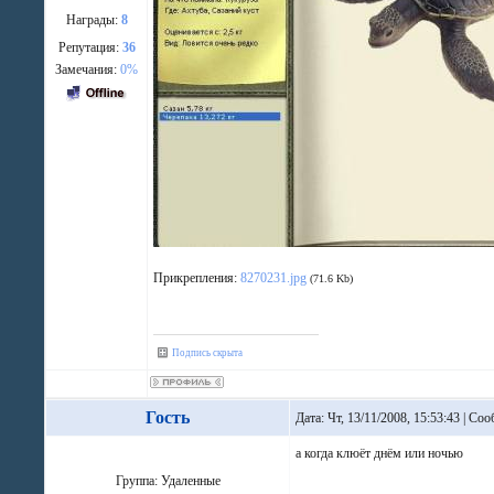
Награды:
8
Репутация:
36
Замечания:
0%
Прикрепления:
8270231.jpg
(71.6 Kb)
Подпись скрыта
Гость
Дата: Чт, 13/11/2008, 15:53:43 | С
а когда клюёт днём или ночью
Группа: Удаленные