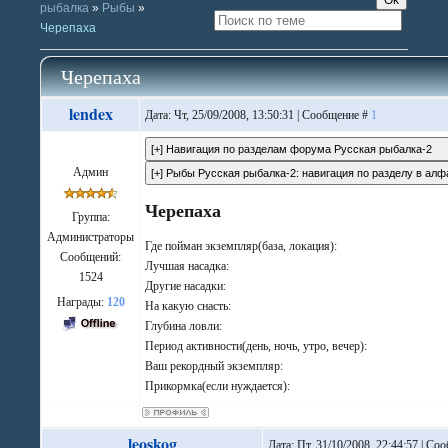
рыбалка
»
Рыбы
»
Черепаха
Черепаха
lendex
Дата: Чт, 25/09/2008, 13:50:31 | Сообщение #
1
Админ
Черепаха
Группа:
Администраторы
Где пойман экземпляр(база, локация):
Сообщений:
Лучшая насадка:
1524
Другие насадки:
Награды:
120
На какую снасть:
Глубина ловли:
Период активности(день, ночь, утро, вечер):
Ваш рекордный экземпляр:
Прикормка(если нуждается):
leoskog
Дата: Пт, 31/10/2008, 22:44:57 | С