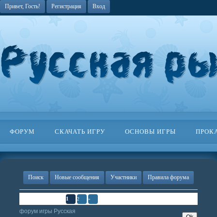
Привет, Гость!
Регистрация
Вход
ФОРУМ
СКАЧАТЬ ИГРУ
ОСНОВЫ ИГРЫ
ПРОК
Поиск
Новые сообщения
Участники
Правила форума
Страница
1
из
2
1
2
»
форум игры Русская