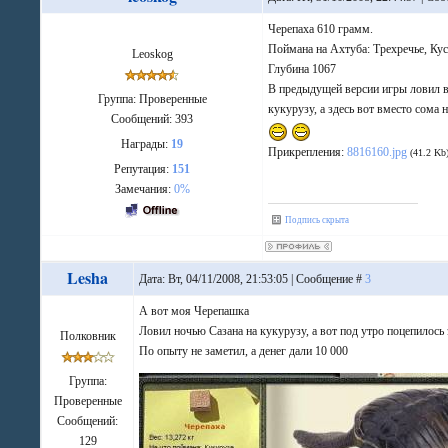
Черепаха 610 грамм.
Поймана на Ахтуба: Трехречье, Кус
Leoskog
Глубина 1067
В предыдущей версии игры ловил в
Группа: Проверенные
кукурузу, а здесь вот вместо сома 
Сообщений:
393
Награды:
19
Прикрепления:
8816160.jpg
(41.2 Kb
Репутация:
151
Замечания:
0%
Подпись скрыта
Lesha
Дата: Вт, 04/11/2008, 21:53:05 | Сообщение #
3
А вот моя Черепашка
Ловил ночью Сазана на кукурузу, а вот под утро поцепилось 
Полковник
По опыту не заметил, а денег дали 10 000
Группа:
Проверенные
Сообщений:
129