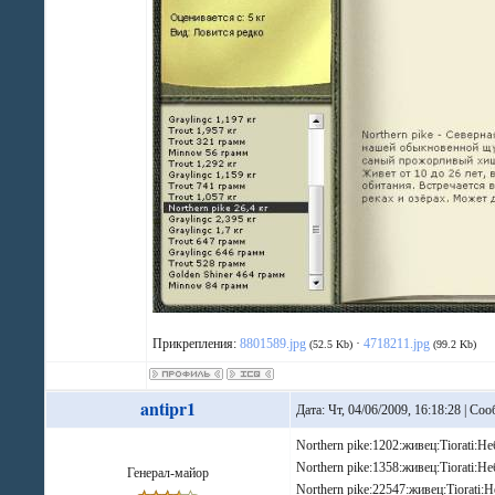
Прикрепления:
8801589.jpg
·
4718211.jpg
(52.5 Kb)
(99.2 Kb)
antipr1
Дата: Чт, 04/06/2009, 16:18:28 | С
Northern pike:1202:живец:Tiorati:Н
Northern pike:1358:живец:Tiorati:Н
Генерал-майор
Northern pike:22547:живец:Tiorati: