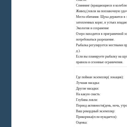
Спиннинг (вращающиеся и колеблю
Живец (ловля на поплавочную удоч
Места обитания: Щука держится в з
затопленных коряг, в устьях впада
Экология и сохранение
Озеро находится в приграничной з
потребоваться разрешение.
Рыбалка регулируется местными пра
д.).
Если вы планируете рыбалку на щук
правила и сезонные ограничения.
Где пойман экземпляр( локация):
Лучшая насадка:
Другие насадки:
На какую снасть:
Глубина ловли:
Период активности(день, ночь, утро
Ваш рекордный экземпляр:
Прикормка(если нуждается):
Оценка: