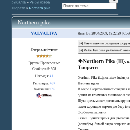
рыбалка
»
Рыбы озера
Тиорати
»
Northern pike
Northern pike
VALVALIVA
Дата: Вт, 28/04/2009, 19:22:29 | С
Генерал-лейтенант
🐠Northern Pike (Щука,
Группа: Проверенные
Тиорати
Сообщений:
398
Награды:
41
Northern Pike (Щука, Esox lucius) в
Наличие щуки
Репутация:
457
В озере Тиорати обитает северная щ
Замечания:
0%
одним из ключевых хищников в эко
Щука здесь может достигать крупны
имеет хорошую кормовую базу (мелк
Особенности ловли
Сезон: Лучшее время для рыбалки –
(сентябрь). Зимой озеро покрыто л
Снасти: