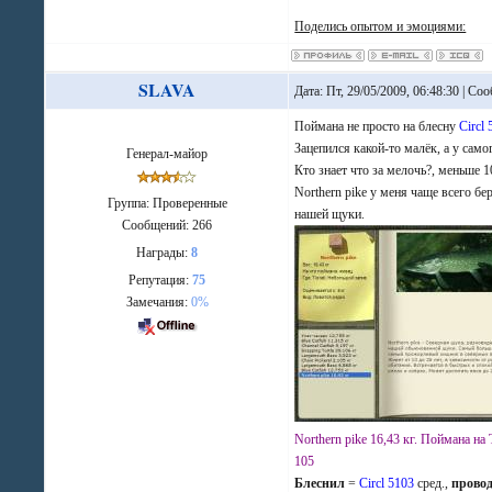
Поделись опытом и эмоциями:
SLAVA
Дата: Пт, 29/05/2009, 06:48:30 | С
Поймана не просто на блесну
Circl
Зацепился какой-то малёк, а у само
Генерал-майор
Кто знает что за мелочь?, меньше 10
Northern pike у меня чаще всего бе
Группа: Проверенные
нашей щуки.
Сообщений:
266
Награды:
8
Репутация:
75
Замечания:
0%
Northern pike 16,43 кг. Поймана на
105
Блеснил
=
Circl 5103
сред.,
прово