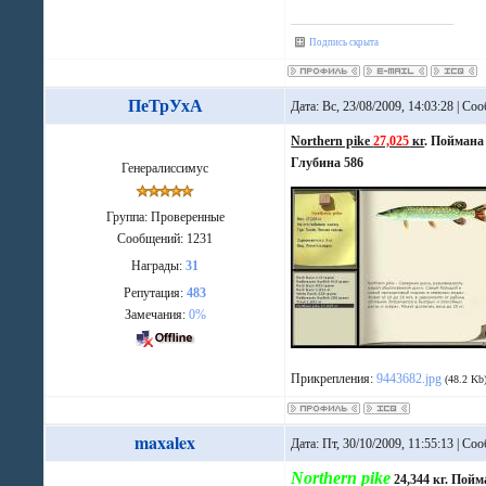
Подпись скрыта
ПеТрУхА
Дата: Вс, 23/08/2009, 14:03:28 | С
Northern pike
27,025
кг
. Поймана 
Глубина 586
Генералиссимус
Группа: Проверенные
Сообщений:
1231
Награды:
31
Репутация:
483
Замечания:
0%
Прикрепления:
9443682.jpg
(48.2 Kb
maxalex
Дата: Пт, 30/10/2009, 11:55:13 | С
Northern pike
24,344 кг. Пой