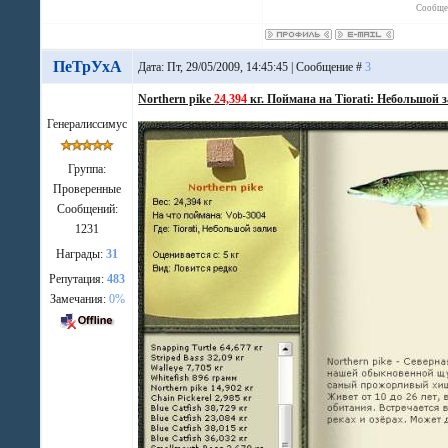
Сообще
ПеТрУхА
Дата: Пт, 29/05/2009, 14:45:45 | Сообщение #
3
Northern pike
24,394
кг. Поймана на Tiorati: Небольшой з
Генералиссимус
Группа:
Проверенные
Сообщений:
1231
Награды:
31
Репутация:
483
Замечания:
0%