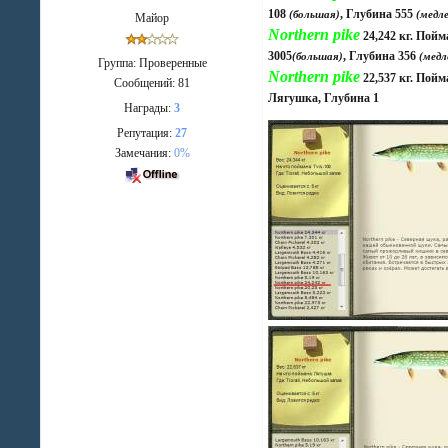
108
, Глубина 555
(большая)
(медл
Майор
Northern pike
24,242 кг. Пой
3005
, Глубина 356
(большая)
(медл
Группа: Проверенные
Northern pike
22,537 кг. Пой
Сообщений:
81
Лягушка, Глубина 1
Награды:
3
Репутация:
27
Замечания:
0%