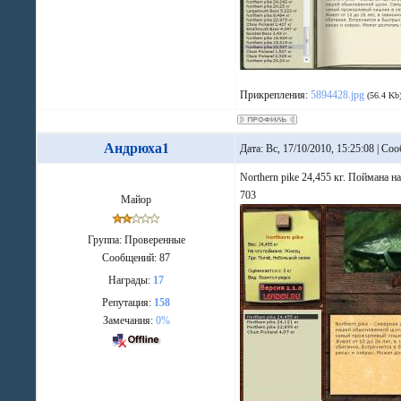
Прикрепления:
5894428.jpg
(56.4 Kb
Андрюха1
Дата: Вс, 17/10/2010, 15:25:08 | С
Northern pike 24,455 кг. Поймана н
703
Майор
Группа: Проверенные
Сообщений:
87
Награды:
17
Репутация:
158
Замечания:
0%