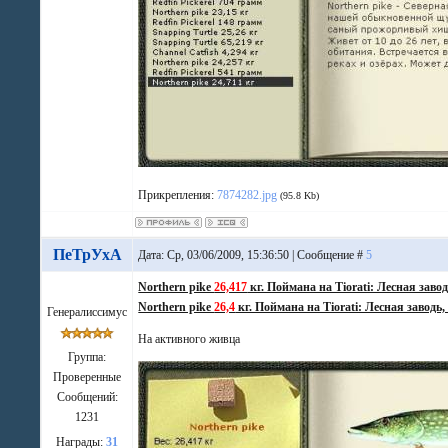
Прикрепления:
7874282.jpg
(95.8 Kb)
ПеТрУхА
Дата: Ср, 03/06/2009, 15:36:50 | Сообщение #
5
Northern pike
26,417
кг. Поймана на Tiorati: Лесная заво
Northern pike
26,4
кг. Поймана на Tiorati: Лесная заводь
Генералиссимус
На активного живца
Группа:
Проверенные
Сообщений:
1231
Награды:
31