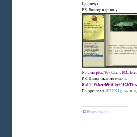
Гринвичу).
P.S. Вот ещё в догонку:
Northern pike:7987:Circl-5103:Tior
P.S. Понял какая это мелочь:
Redfin Pickerel:94:Circl-5103:Ti
Прикрепления:
4257604.jpg
(53.8 Kb
Подпись скрыта