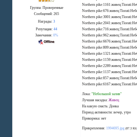
Northern pike:1161:живец:Tiorati:Н
Группа: Проверенные
Northern pike:676:живец:Tiorati:Не
Сообщений:
265
Northern pike:3001:живец:Tiorati:Н
Награды:
3
Northern pike:2041:живец:Tiorati:Н
Репутация:
44
Northern pike:716:живец:Tiorati:Не
Замечания:
0%
Northern pike:962:живец:Tiorati:Не
Northern pike:6676:живец:Tiorati:Н
Northern pike:809:живец:Tiorati:Не
Northern pike:1321:живец:Tiorati:Н
Northern pike:1159:живец:Tiorati:Н
Northern pike:2289:живец:Tiorati:Н
Northern pike:1137:живец:Tiorati:Н
Northern pike:857:живец:Tiorati:Не
Northern pike:6167:живец:Tiorati:Н
Лока:
"Небольшой залив"
Лучшая насадка:
Живец
На какую снасть: Донка
Период активности: вечер, утро
Прикормка: нет
Прикрепления:
1994695.jpg
(87.3 Kb