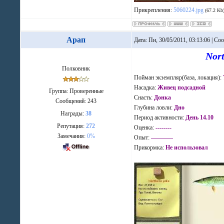
Прикрепления:
5060224.jpg
(67.2 Kb
Арап
Дата: Пн, 30/05/2011, 03:13:06 | С
Nort
Полковник
Пойман экземпляр(база, локация):
Насадка:
Живец подсадной
Группа: Проверенные
Снасть:
Донка
Сообщений:
243
Глубина ловли:
Дно
Награды:
38
Период активности:
День 14.10
Репутация:
272
Оценка:
--------
Замечания:
0%
Опыт:
-----------
Прикормка:
Не использовал