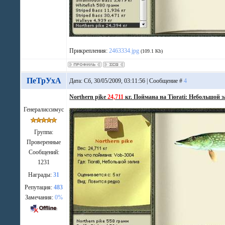
Прикрепления:
2463334.jpg
(109.1 Kb)
ПеТрУхА
Дата: Сб, 30/05/2009, 03:11:56 | Сообщение #
4
Northern pike
24,711
кг. Поймана на Tiorati: Небольшой з
Генералиссимус
Группа:
Проверенные
Сообщений:
1231
Награды:
31
Репутация:
483
Замечания:
0%