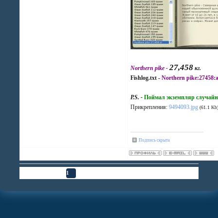
27,458
Northern pike -
кг.
Fishlog.txt -
Northern pike:27458:
P.S. -
Поймал экземпляр случайн
Прикрепления:
9494093.jpg
(61.1 Kb
Подпись скрыта
Страница
1
из
1
1