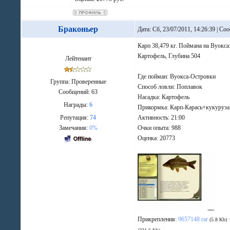
Браконьер
Дата: Сб, 23/07/2011, 14:26:39 | С
Карп 38,479 кг. Поймана на Вуокса
Картофель, Глубина 504
Лейтенант
Где пойман: Вуокса-Островки
Группа: Проверенные
Способ ловли: Поплавок
Сообщений:
63
Насадка: Картофель
Награды:
6
Прикормка: Карп-Карась+кукуруз
Репутация:
74
Активность: 21:00
Замечания:
0%
Очки опыта: 988
Оценка: 20773
Прикрепления:
9657148.rar
(5.8 Kb)