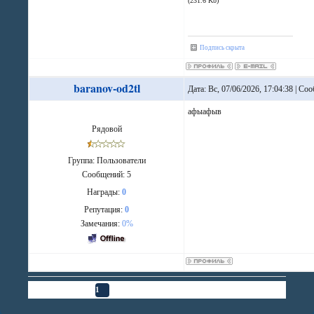
(231.6 Kb)
Подпись скрыта
baranov-od2tl
Дата: Вс, 07/06/2026, 17:04:38 | С
афыафыв
Рядовой
Группа: Пользователи
Сообщений:
5
Награды:
0
Репутация:
0
Замечания:
0%
Страница
1
из
1
1