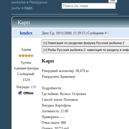
рыбалка
»
Рекордные
рыбы
»
Карп
Карп
lendex
Дата: Ср, 19/11/2008, 11:29:15 | Сообщение #
1
Админ
Карп
Группа:
Администраторы
Рекордный экземпляр: 38,479 кг.
Сообщений:
Рекордсмен: Браконьер
1524
Награды:
120
Подробности:
Где пойман: Вуокса: Островки
Способ ловли: Поплавок
Насадка: Картофель
Активность: 21:00
Прикормка:-----
Очки опыта: 988
Оценка: 20773 руб.