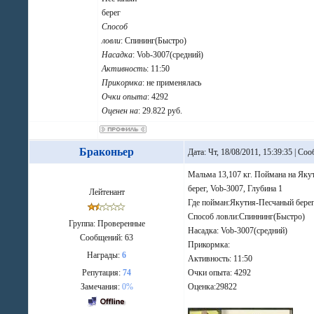
берег
Способ
ловли
: Спининг(Быстро)
Насадка
: Vob-3007(средний)
Активность
: 11:50
Прикормка
: не применялась
Очки опыта
: 4292
Оценен на
: 29.822 руб.
Браконьер
Дата: Чт, 18/08/2011, 15:39:35 | С
Мальма 13,107 кг. Поймана на Яку
берег, Vob-3007, Глубина 1
Лейтенант
Где пойман:Якутия-Песчаный бере
Способ ловли:Спиннинг(Быстро)
Группа: Проверенные
Насадка: Vob-3007(средний)
Сообщений:
63
Прикормка:
Награды:
6
Активность: 11:50
Репутация:
74
Очки опыта: 4292
Замечания:
0%
Оценка:29822