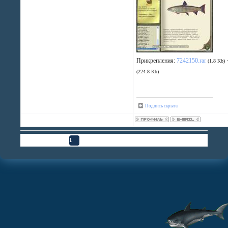
Прикрепления:
7242150.rar
(1.8 Kb)
(224.8 Kb)
Подпись скрыта
Страница
1
из
1
1