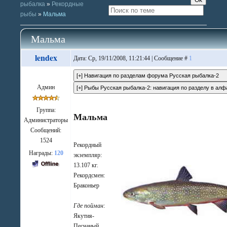
рыбалка
»
Рекордные
рыбы
»
Мальма
Мальма
lendex
Дата: Ср, 19/11/2008, 11:21:44 | Сообщение #
1
Админ
Группа:
Мальма
Администраторы
Сообщений:
1524
Рекордный
Награды:
120
экземпляр:
13.107 кг.
Рекордсмен:
Браконьер
Где пойман
:
Якутия-
Песчаный