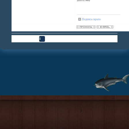
Подпись скрыта
Страница
1
из
1
1