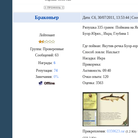
Браконьер
Дата: Сб, 30/07/2011, 13:53:44 | С
Ряпушка 335 грамм. Поймана на Як
Буор-Юрях., Икра, Глубина 1
Лейтенант
Где пойман: Якутия-речка Буор-ю
Группа: Проверенные
Способ ловли: Нахлыст
Сообщений:
63
Насадка: Икра
Награды:
6
Прикормка:
Репутация:
74
Активность: 09:40
Замечания:
0%
Очки опыта: 120
Оценка: 3563
Прикрепления:
0359623.rar
(1.2 Kb)
(223.2 Kb)