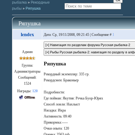
рыбалка
»
Рекордные
рыбы
»
Ряпушка
Ряпушка
lendex
Дата: Ср, 19/11/2008, 09:21:45 | Сообщение #
1
Админ
Ряпушка
Группа:
Администраторы
Рекордный экземпляр: 335 гр.
Сообщений:
Рекордсмен: Браконьер
1524
Награды:
120
Подробности:
Где пойман: Якутия: Речка Буор-Юрях
Способ ловли: Нахлыст
Насадка: Икра
Активность: 09:40
Прикормка:-----
Очки опыта: 120
Оценка: 3563 rub