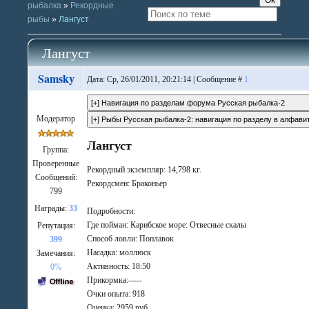
рыбалка
»
Рекордные
рыбы
»
Лангуст
Лангуст
Samsky
Дата: Ср, 26/01/2011, 20:21:14 | Сообщение #
1
Модератор
Лангуст
Группа:
Проверенные
Рекордный экземпляр: 14,798 кг.
Сообщений:
Рекордсмен: Браконьер
799
Награды:
33
Подробности:
Где пойман: Карибское море: Отвесные скалы
Репутация:
Способ ловли: Поплавок
399
Насадка: моллюск
Замечания:
Активность: 18:50
0%
Прикормка:-----
Очки опыта: 918
Оценка: 2959 руб.