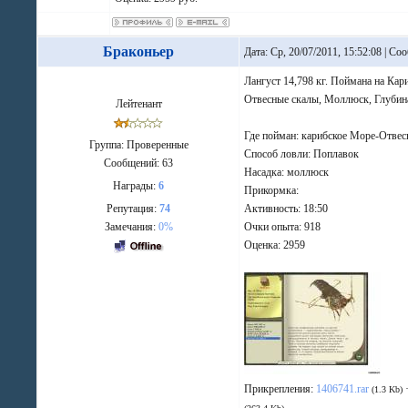
Браконьер
Дата: Ср, 20/07/2011, 15:52:08 | С
Лангуст 14,798 кг. Поймана на Кар
Отвесные скалы, Моллюск, Глубин
Лейтенант
Где пойман: карибское Море-Отвес
Группа: Проверенные
Способ ловли: Поплавок
Сообщений:
63
Насадка: моллюск
Награды:
6
Прикормка:
Репутация:
74
Активность: 18:50
Замечания:
0%
Очки опыта: 918
Оценка: 2959
Прикрепления:
1406741.rar
(1.3 Kb)