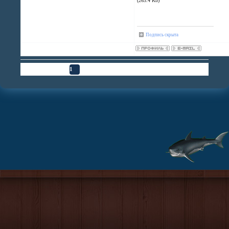
(263.4 Kb)
Подпись скрыта
Страница
1
из
1
1