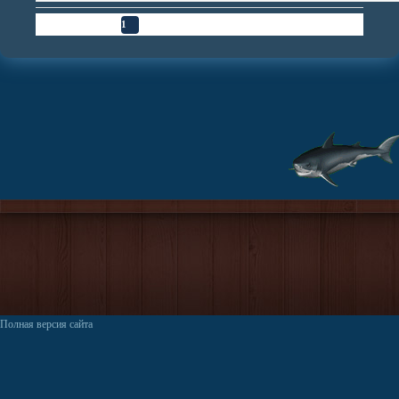
Страница
1
из
1
1
Полная версия сайта