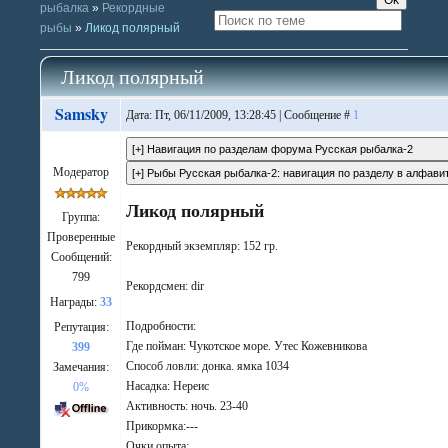
рыбалка
»
Рекордные
рыбы
»
Ликод полярный
Ликод полярный
Samsky
Дата: Пт, 06/11/2009, 13:28:45 | Сообщение #
1
Модератор
Ликод полярный
Группа:
Проверенные
Рекордный экземпляр: 152 гр.
Сообщений:
799
Рекордсмен: dir
Награды:
33
Подробности:
Репутация:
Где пойман: Чукотское море. Утес Кожевникова
399
Способ ловли: донка. ямка 1034
Замечания:
Насадка: Нереис
0%
Активность: ночь. 23-40
Прикормка:---
Очки опыта: