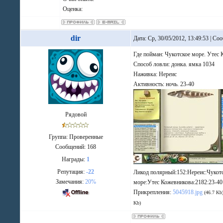
Оценка:
dir
Дата: Ср, 30/05/2012, 13:49:53 | С
Где пойман: Чукотское море. Утес
Способ ловли: донка. ямка 1034
Наживка: Нереис
Активность: ночь. 23-40
Рядовой
Группа: Проверенные
Сообщений:
168
Награды:
1
Репутация:
-22
Ликод полярный:152:Нереис:Чукот
Замечания:
20%
море:Утес Кожевникова:2182:23-40
Прикрепления:
5045918.jpg
(46.7 Kb
Kb)