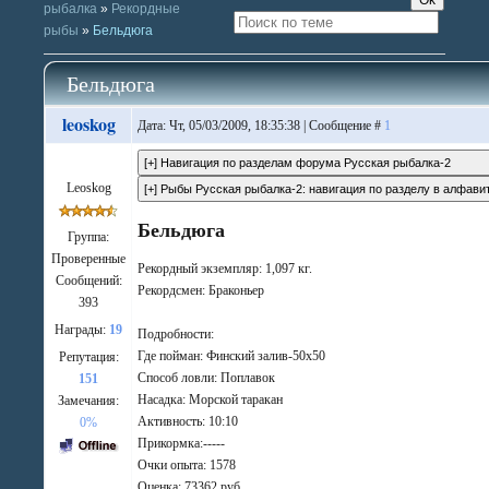
рыбалка
»
Рекордные
рыбы
»
Бельдюга
Бельдюга
leoskog
Дата: Чт, 05/03/2009, 18:35:38 | Сообщение #
1
Leoskog
Бельдюга
Группа:
Проверенные
Рекордный экземпляр: 1,097 кг.
Сообщений:
Рекордсмен: Браконьер
393
Награды:
19
Подробности:
Где пойман: Финский залив-50х50
Репутация:
Способ ловли: Поплавок
151
Насадка: Морской таракан
Замечания:
Активность: 10:10
0%
Прикормка:-----
Очки опыта: 1578
Оценка: 73362 руб.