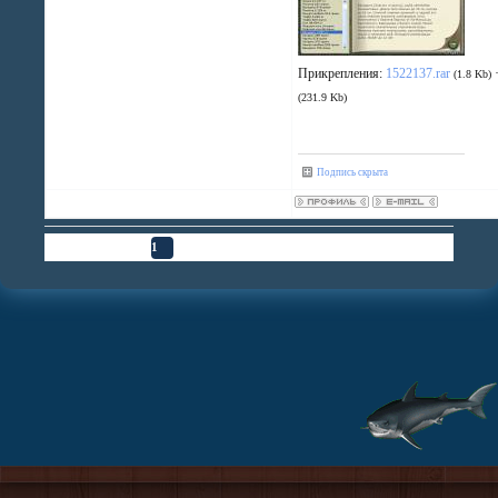
Прикрепления:
1522137.rar
(1.8 Kb)
(231.9 Kb)
Подпись скрыта
Страница
1
из
1
1