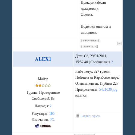
Прикормка(если
нуждается):
Оценка:
Поделись опытом и
эмоциями:
Дата: Сб, 29/01/2011,
ALEX1
15:52:40 | Сообщение #
2
Рыба-петух 827 грамм.
Поймана на Карибское море:
Майор
Отмель, живец, Глубина 227
Прикрепления:
5421030.jpg
Группа: Проверенные
(66.5 Kb)
Сообщений:
83
Награды:
2
Репутация:
105
Подпись скрыта
Замечания:
0%