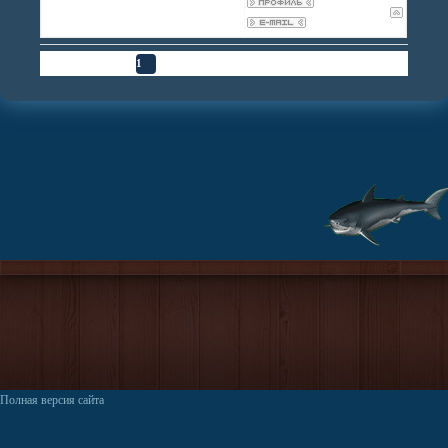
Страница
1
из
1
1
Полная версия сайта