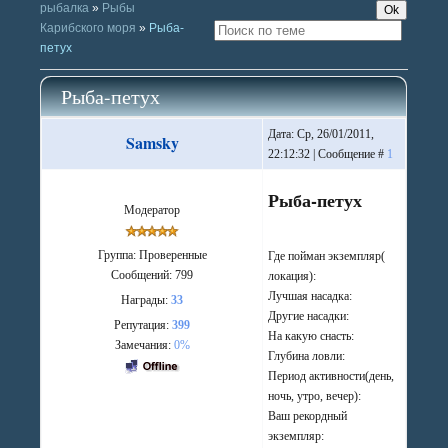
рыбалка
»
Рыбы
Карибского моря
»
Рыба-
петух
Рыба-петух
Дата: Ср, 26/01/2011,
Samsky
22:12:32 | Сообщение #
1
Рыба-петух
Модератор
Группа: Проверенные
Где пойман экземпляр(
Сообщений:
799
локация):
Лучшая насадка:
Награды:
33
Другие насадки:
Репутация:
399
На какую снасть:
Замечания:
0%
Глубина ловли:
Период активности(день,
ночь, утро, вечер):
Ваш рекордный
экземпляр: