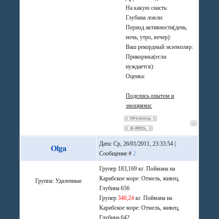
На какую снасть:
Глубина ловли:
Период активности(день,
ночь, утро, вечер):
Ваш рекордный экземпляр:
Прикормка(если
нуждается):
Оценка:
Поделись опытом и
эмоциями:
Дата: Ср, 26/01/2011, 23:33:54 |
Olga
Сообщение #
2
Групер 183,169 кг. Поймана на
Карибское море: Отмель, живец,
Группа: Удаленные
Глубина 656
Групер
340,24
кг. Поймана на
Карибское море: Отмель, живец,
Глубина 642