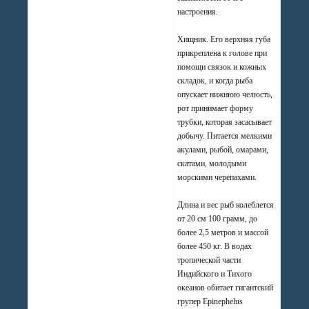
настроения.
Хищник. Его верхняя губа
прикреплена к голове при
помощи связок и кожных
складок, и когда рыба
опускает нижнюю челюсть,
рот принимает форму
трубки, которая засасывает
добычу. Питается мелкими
акулами, рыбой, омарами,
скатами, молодыми
морскими черепахами.
Длина и вес рыб колеблется
от 20 см 100 грамм, до
более 2,5 метров и массой
более 450 кг. В водах
тропической части
Индийского и Тихого
океанов обитает гигантский
групер Epinephelus