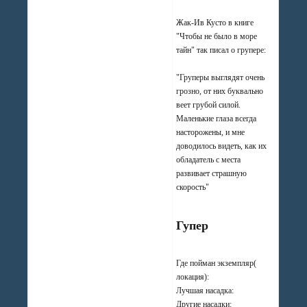
Жак-Ив Кусто в книге
"Чтобы не было в море
тайн" так писал о групере:
"Груперы выглядят очень
грозно, от них буквально
веет грубой силой.
Маленькие глаза всегда
насторожены, и мне
доводилось видеть, как их
обладатель с места
развивает страшную
скорость"
Гупер
Где пойман экземпляр(
локация):
Лучшая насадка:
Другие насадки: