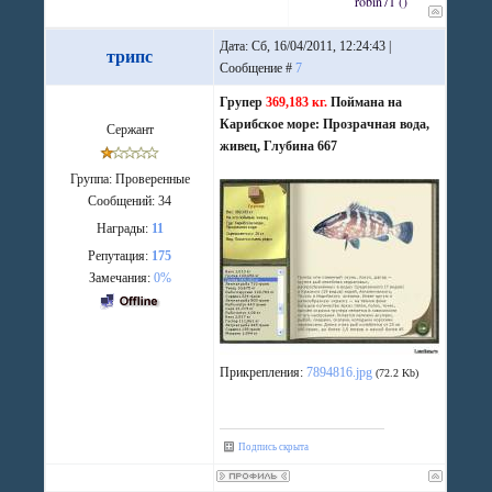
robin71
(
)
садком
Дата: Сб, 16/04/2011, 12:24:43 |
трипс
Сообщение #
7
Групер
369,183 кг.
Поймана на
Карибское море: Прозрачная вода,
Сержант
живец, Глубина 667
Группа: Проверенные
Сообщений:
34
Награды:
11
Репутация:
175
Замечания:
0%
Прикрепления:
7894816.jpg
(72.2 Kb)
Подпись скрыта