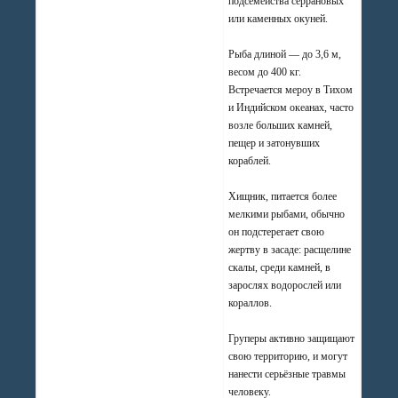
подсемейства серрановых
или каменных окуней.
Рыба длиной — до 3,6 м,
весом до 400 кг.
Встречается мероу в Тихом
и Индийском океанах, часто
возле больших камней,
пещер и затонувших
кораблей.
Хищник, питается более
мелкими рыбами, обычно
он подстерегает свою
жертву в засаде: расщелине
скалы, среди камней, в
зарослях водорослей или
кораллов.
Груперы активно защищают
свою территорию, и могут
нанести серьёзные травмы
человеку.