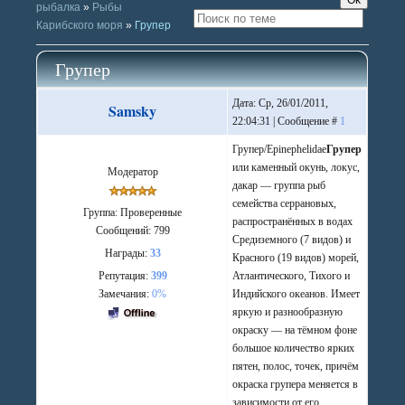
рыбалка
»
Рыбы
Карибского моря
»
Групер
Групер
Дата: Ср, 26/01/2011,
Samsky
22:04:31 | Сообщение #
1
Групер/Epinephelidae
Групер
или каменный окунь, локус,
Модератор
дакар — группа рыб
семейства серрановых,
Группа: Проверенные
распространённых в водах
Сообщений:
799
Средиземного (7 видов) и
Награды:
33
Красного (19 видов) морей,
Репутация:
399
Атлантического, Тихого и
Замечания:
0%
Индийского океанов. Имеет
яркую и разнообразную
окраску — на тёмном фоне
большое количество ярких
пятен, полос, точек, причём
окраска групера меняется в
зависимости от его