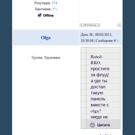
Репутация:
174
Замечания:
0%
Дата: Вс, 06/02/2011,
Olga
16:36:04 | Сообщение #
6
Rated-
Группа: Удаленные
RKO,
простите
за флуд!
а где ты
достал
такую
панель
вместе с
olga?
нигде не
могу
Цитата
найти
ссылку с