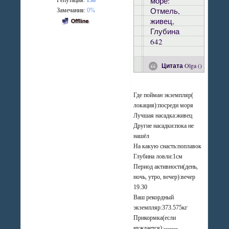
море:
Репутация:
138
Отмель,
Замечания:
0%
живец,
Глубина
642
Цитата
Olga
(
)
Где пойман экземпляр(
локация):посреди моря
Лучшая насадка:живец
Другие насадки:пока не
нашёл
На какую снасть:поплавок
Глубина ловли:1см
Период активности(день,
ночь, утро, вечер):вечер
19.30
Ваш рекордный
экземпляр:373.575кг
Прикормка(если
нуждается):-------