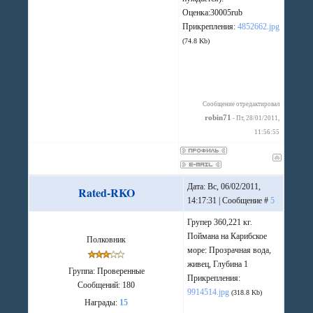
Оценка:30005rub
Прикрепления:
4852662.jpg
(74.8 Kb)
Сообщение отредактировал
robin71
-
Пт, 28/01/2011,
11:56:55
Дата: Вс, 06/02/2011,
Rated-RKO
14:17:31 | Сообщение #
5
Групер 360,221 кг.
Поймана на Карибское
Полковник
море: Прозрачная вода,
живец, Глубина 1
Группа: Проверенные
Прикрепления:
Сообщений:
180
9914514.jpg
(318.8 Kb)
Награды:
15