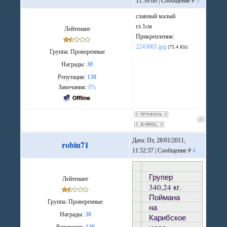
11:39:06 | Сообщение #
3
славный малый
гл.1см
Лейтенант
Прикрепления:
2243065.jpg
(75.4 Kb)
Группа: Проверенные
Награды:
30
Репутация:
138
Замечания:
0%
Дата: Пт, 28/01/2011,
robin71
11:52:37 | Сообщение #
4
Групер
Лейтенант
340,24 кг.
Поймана
Группа: Проверенные
на
Награды:
30
Карибское