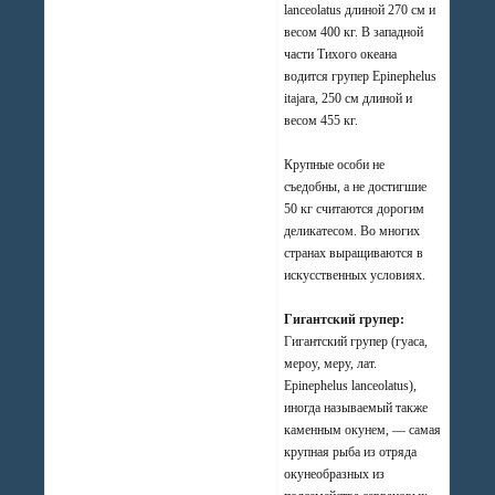
lanceolatus длиной 270 см и
весом 400 кг. В западной
части Тихого океана
водится групер Epinephelus
itajara, 250 см длиной и
весом 455 кг.
Крупные особи не
съедобны, а не достигшие
50 кг считаются дорогим
деликатесом. Во многих
странах выращиваются в
искусственных условиях.
Гигантский групер:
Гигантский групер (гуаса,
мероу, меру, лат.
Epinephelus lanceolatus),
иногда называемый также
каменным окунем, — самая
крупная рыба из отряда
окунеобразных из