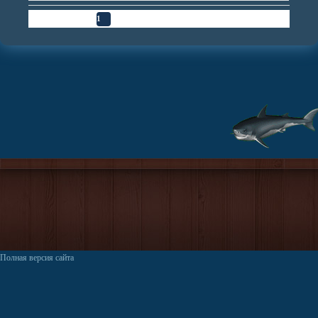
Страница
1
из
1
1
Полная версия сайта