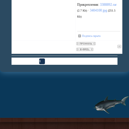
Прикрепления:
3388892.rar
·
3404100.jpg
(2.7 Kb)
(251.5
Kb)
Подпись скрыта
Страница
1
из
1
1