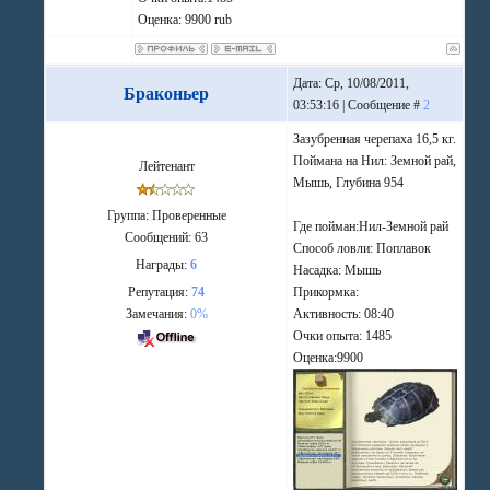
Оценка: 9900 rub
Дата: Ср, 10/08/2011,
Браконьер
03:53:16 | Сообщение #
2
Зазубренная черепаха 16,5 кг.
Поймана на Нил: Земной рай,
Лейтенант
Мышь, Глубина 954
Группа: Проверенные
Где пойман:Нил-Земной рай
Сообщений:
63
Способ ловли: Поплавок
Награды:
6
Насадка: Мышь
Репутация:
74
Прикормка:
Замечания:
0%
Активность: 08:40
Очки опыта: 1485
Оценка:9900