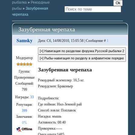
рыбалка
»
Рекордные
рыбы
»
Зазубренная
черепаха
Зазубренная черепаха
Samsky
Дата: Сб, 14/08/2010, 15:05:58 | Сообщение #
1
Модератор
Зазубренная черепаха
Группа:
Проверенные
Рекордный экземпляр: 16,5 кг.
Сообщений:
Рекордсмен: Браконьер
799
Награды:
33
Подробности:
Где пойман: Нил-Земной рай
Репутация:
Способ ловли: Поплавок
399
Насадка: мышь
Замечания:
Активность: 08:40
0%
Прикормка:-----
Очки опыта:1485