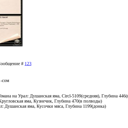
| Сообщение #
123
 -сом
ймана на Урал: Душанская яма, Circl-5109(средняя), Глубина 446
 Кругловская яма, Кузнечик, Глубина 470(в полводы)
л: Душанская яма, Кусочки мяса, Глубина 1199(донка)