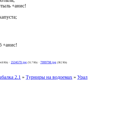
мотыль;
отыль +анис!
капуста;
б +анис!
·
2534579.jpg
·
7999798.jpg
54.8 Kb)
(51.7 Kb)
(38.2 Kb)
ыбалка 2.1
»
Турниры на водоемах
»
Урал