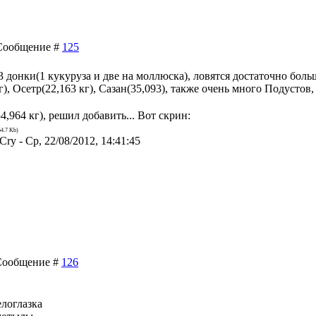
| Сообщение #
125
3 донки(1 кукуруза и две на моллюска), ловятся достаточно бол
), Осетр(22,163 кг), Сазан(35,093), также очень много Подустов
964 кг), решил добавить... Вот скрин:
54.7 Kb)
rCry
-
Ср, 22/08/2012, 14:41:45
| Сообщение #
126
елоглазка