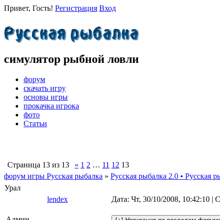
Привет, Гость!
Регистрация
Вход
симулятор рыбной ловли
форум
скачать игру
основы игры
прокачка игрока
фото
Статьи
Страница
13
из
13
«
1
2
…
11
12
13
форум игры Русская рыбалка
»
Русская рыбалка 2.0 • Русская р
Урал
lendex
Дата: Чт, 30/10/2008, 10:42:10 
Админ