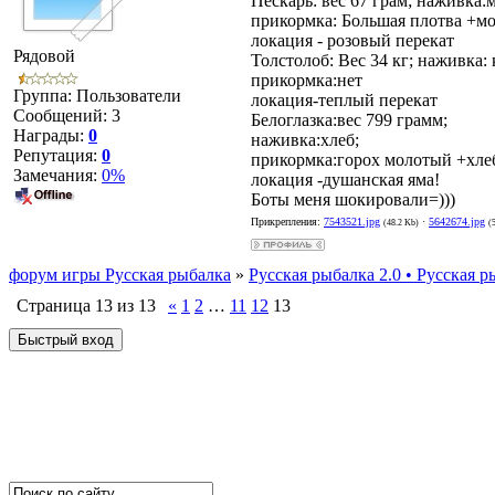
Пескарь: вес 67 грам; наживка:
прикормка: Большая плотва +м
локация - розовый перекат
Рядовой
Толстолоб: Вес 34 кг; наживка: 
прикормка:нет
Группа: Пользователи
локация-теплый перекат
Сообщений:
3
Белоглазка:вес 799 грамм;
Награды:
0
наживка:хлеб;
Репутация:
0
прикормка:горох молотый +хле
Замечания:
0%
локация -душанская яма!
Боты меня шокировали=)))
Прикрепления:
7543521.jpg
·
5642674.jpg
(48.2 Kb)
(
форум игры Русская рыбалка
»
Русская рыбалка 2.0 • Русская р
Страница
13
из
13
«
1
2
…
11
12
13