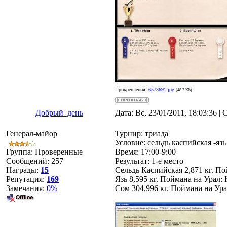
Прикрепления:
6573691.jpg
(48.2 Kb)
Добрый_день
Дата: Вс, 23/01/2011, 18:03:36 
Генерал-майор
Турнир: триада
Условие: сельдь каспийская -язь
Группа: Проверенные
Время: 17:00-9:00
Сообщений:
257
Результат: 1-е место
Награды:
15
Сельдь Каспийская 2,871 кг. По
Репутация:
169
Язь 8,595 кг. Поймана на Урал:
Замечания:
0%
Сом 304,996 кг. Поймана на Ура