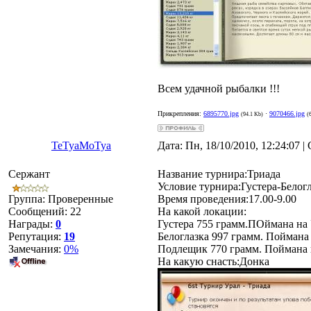
Всем удачной рыбалки !!!
Прикрепления:
6895770.jpg
·
9070466.jpg
(94.1 Kb)
(
TeTyaMoTya
Дата: Пн, 18/10/2010, 12:24:07 
Сержант
Название турнира:Триада
Условие турнира:Густера-Бело
Группа: Проверенные
Время проведения:17.00-9.00
Сообщений:
22
На какой локации:
Награды:
0
Густера 755 грамм.ПОймана на 
Репутация:
19
Белоглазка 997 грамм. Поймана 
Замечания:
0%
Подлещик 770 грамм. Поймана н
На какую снасть:Донка