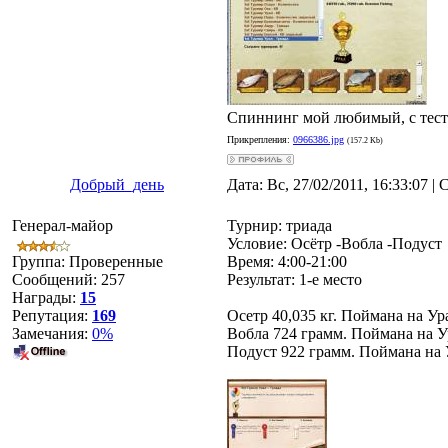
Спиннинг мой любимый, с тест
Прикрепления:
0966386.jpg
(157.2 Kb)
Добрый_день
Дата: Вс, 27/02/2011, 16:33:07 
Генерал-майор
Турнир: триада
Условие: Осётр -Вобла -Подуст
Группа: Проверенные
Время: 4:00-21:00
Сообщений:
257
Результат: 1-е место
Награды:
15
Репутация:
169
Осетр 40,035 кг. Поймана на Ур
Замечания:
0%
Вобла 724 грамм. Поймана на У
Подуст 922 грамм. Поймана на 