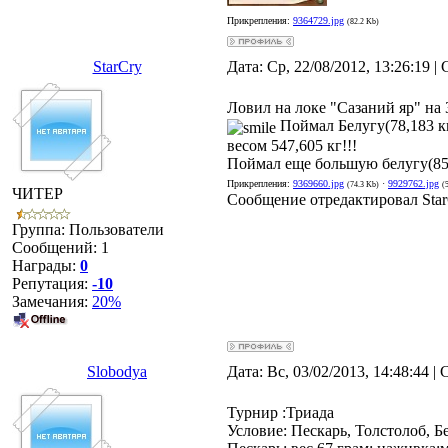
Прикрепления:
9364729.jpg
(82.2 Kb)
StarCry
Дата: Ср, 22/08/2012, 13:26:19 
Ловил на локе "Сазаний яр" на 
Поймал Белугу(78,183 кг
весом 547,605 кг!!!
Поймал еще большую белугу(854,
Прикрепления:
9369660.jpg
·
9929762.jpg
(74.3 Kb)
(
ЧИТЕР
Сообщение отредактировал
Sta
Группа: Пользователи
Сообщений:
1
Награды:
0
Репутация:
-10
Замечания:
20%
Slobodya
Дата: Вс, 03/02/2013, 14:48:44 
Турнир :Триада
Условие: Пескарь, Толстолоб, Б