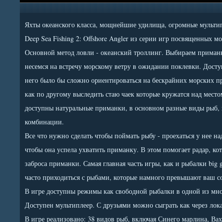
Яхты океанского класса, мощнейшие удилища, огромные мультип
Deep Sea Fishing 2: Offshore Angler из серии игр посвященных м
Основной метод ловли - океанский троллинг. Выбираем приманк
несемся на встречу морскому ветру в ожидании поклевки. Доступ
него было бы сложно ориентироваться на бескрайних морских пр
как по другому выследить стаю чаек которые кружатся над мест
доступны натуральные приманки, в основном разные виды рыб, 
комбинации.
Все что нужно сделать чтобы поймать рыбу - проехаться у нее н
чтобы она успела ухватить приманку. В этом помогает радар, ко
заброса приманки. Самая главная часть игры, как и рыбалки big 
часто приходиться с рыбами, которые намного превышают ваш с
В игре доступны режимы как свободной рыбалки в одной из мно
Доступен мультиплеер. С друзьями можно сыграть как через лока
В игре реализовано: 38 видов рыб, включая Синего марлина, Вах