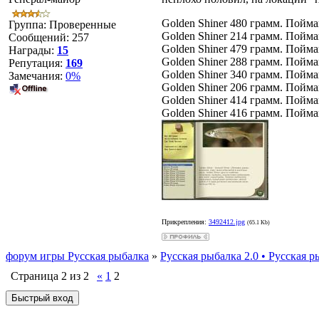
Golden Shiner 480 грамм. Пойман
Группа: Проверенные
Golden Shiner 214 грамм. Пойман
Сообщений:
257
Golden Shiner 479 грамм. Пойман
Награды:
15
Golden Shiner 288 грамм. Пойман
Репутация:
169
Golden Shiner 340 грамм. Пойман
Замечания:
0%
Golden Shiner 206 грамм. Пойман
Golden Shiner 414 грамм. Пойман
Golden Shiner 416 грамм. Пойман
Прикрепления:
3492412.jpg
(65.1 Kb)
форум игры Русская рыбалка
»
Русская рыбалка 2.0 • Русская р
Страница
2
из
2
«
1
2