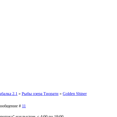
ыбалка 2.1
»
Рыбы озера Тиорати
»
Golden Shiner
| Сообщение #
11
ротока" нахлыстом, с 4:00 по 19:00