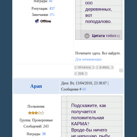
Награды:
41
000
деревянных,
Репутация:
457
вот
Замечания:
0%
поподалово.
Цитата
тобол
(
)
Почитаете здесь. Все найдете.
Для начинающих
Дата: Вт, 13/04/2010, 23:38:07 |
Арап
Сообщение #
60
Подскажите, как
Полковник
получается
положительная
Группа: Проверенные
КАРМА?
Сообщений:
243
Вроде-бы ничего
Награды:
38
не нарушаю, рыбу