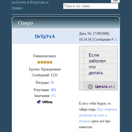
рыбалка
»
Водоемы
»
Озеро
Озеро
Дата: Чт, 17/09/2009,
ПеТрУхА
18:14:18 | Сообщение #
51
Если
Генералиссимус
заболел
что
Группа: Проверенные
делать
Сообщений:
1231
Награды:
31
Цитата
ed
(
)
Репутация:
483
Замечания:
0%
Если у тебя бодун, то
зайди сюда:
Про спиртное
(влияние на улов и
игрока)
здесь всё про
алкоголь.