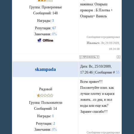
наживка: Опарыш
Группа: Проверенные
прикорм : Б.Плотва +
Сообщений:
148
Опарыш+ Ваниль
Награды:
3
Репутация:
67
Замечания:
0%
Сообщение отредактировал
Иваныч
-
Вт, 29/09/2009,
18:24:38
Дата: Вс, 25/10/2009,
skampada
17:26:46 | Сообщение #
55
Всем привет!!!
Посоветуйте плиз. как
Рядовой
лучше плотву и карася
ловить...со дна, в пол
Группа: Пользователи
воды или еще как?
Сообщений:
14
Заранее спасибо!!!
Награды:
1
Репутация:
2
Замечания:
0%
Сообщение отредактировал