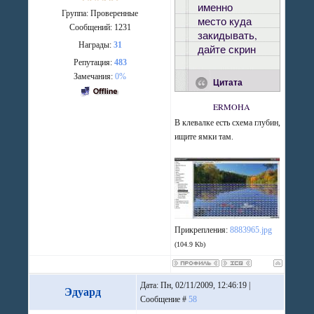
именно
Группа: Проверенные
место куда
Сообщений:
1231
закидывать,
Награды:
31
дайте скрин
Репутация:
483
Замечания:
0%
Цитата
ERMOHA
В клевалке есть схема глубин,
ищите ямки там.
Прикрепления:
8883965.jpg
(104.9 Kb)
Дата: Пн, 02/11/2009, 12:46:19 |
Эдуард
Сообщение #
58