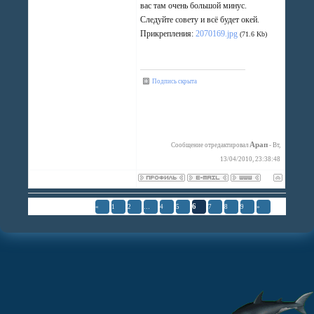
вас там очень большой минус.
Следуйте совету и всё будет окей.
Прикрепления:
2070169.jpg
(71.6 Kb)
Подпись скрыта
Арап
Сообщение отредактировал
-
Вт,
13/04/2010, 23:38:48
Страница
6
из
9
6
«
1
2
…
4
5
7
8
9
»