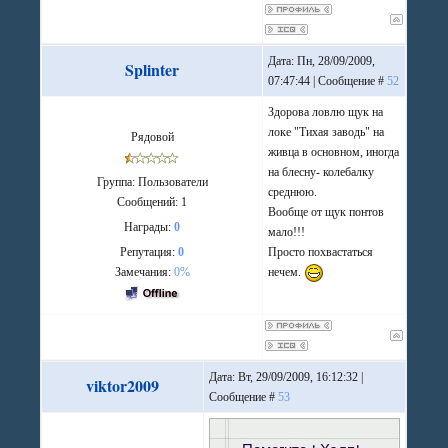
Дата: Пн, 28/09/2009,
Splinter
07:47:44 | Сообщение #
52
Здорова ловлю щук на
локе "Тихая заводь" на
Рядовой
живца в основном, иногда
на блесну- колебалку
Группа: Пользователи
среднюю.
Сообщений:
1
Вообще от щук понтов
Награды:
0
мало!!!
Репутация:
0
Просто похвастаться
Замечания:
0%
нечем.
Дата: Вт, 29/09/2009, 16:12:32 |
viktor2009
Сообщение #
53