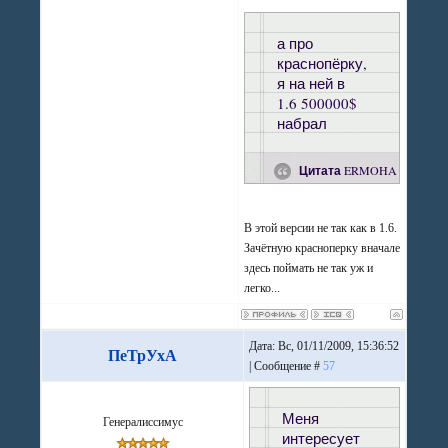
а про
краснопёрку,
я на ней в
1.6 500000$
набрал
Цитата
ERMOHA
В этой версии не так как в 1.6.
Зачётную красноперку вначале
здесь поймать не так уж и
легко...
Дата: Вс, 01/11/2009, 15:36:52
ПеТрУхА
| Сообщение #
57
Меня
Генералиссимус
интересует