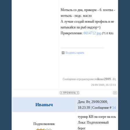
Мотыль со дна, прикорм - б. плотва -
мотыль - подс. масло
А лучше создай новый профиль и не
натыкайся на рыб надзор=)
Прикрепления:
6614712.jpg
(71.0 Kb)
Подпись скрыта
viktor2009
Сообщение отредактировал
-
Вт,
29/09/2009, 16:13:11
Дата: Вт, 29/09/2009,
Иваныч
18:23:39 | Сообщение #
54
турнир КВ на озере на язь
Лока: Подтопленный
Подполковник
берег