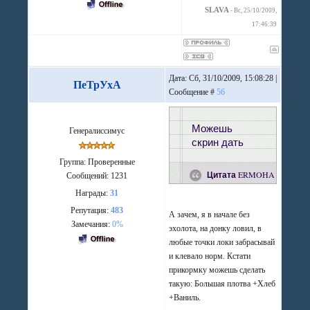
SLAVA
-
Вс, 25/10/2009,
17:46:39
Дата: Сб, 31/10/2009, 15:08:28 |
ПеТрУхА
Сообщение #
56
Можешь
Генералиссимус
скрин дать
Группа: Проверенные
Цитата
ERMOHA
Сообщений:
1231
Награды:
31
Репутация:
483
А зачем, я в начале без
Замечания:
0%
эхолота, на донку ловил, в
любые точки локи забрасывай
и клевало норм. Кстати
прикормку можешь сделать
такую: Большая плотва +Хлеб
+Ваниль.