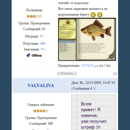
спасибо за подсказку
Вот таких карасиков наловил я на
Полковник
подтопленном берегу
Группа: Проверенные
Сообщений:
65
Награды:
17
Репутация:
180
Замечания:
0%
Прикрепления:
3327820.jpg
(64.7 Kb)
Дата: Вс, 22/11/2009, 14:47:14
VALVALIVA
| Сообщение #
59
Всем
Генерал-лейтенант
привет! Я
новичок,
Группа: Проверенные
уже получил
Сообщений:
398
штраф 20