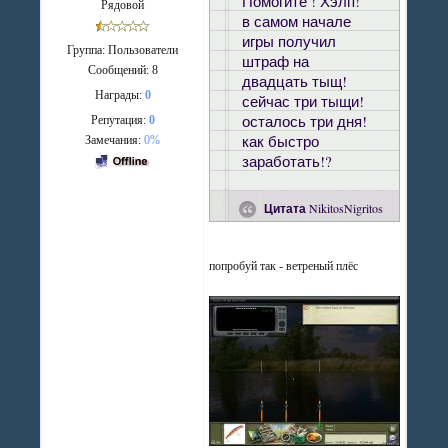
Помогите ! Хэлп!
Рядовой
в самом начале
игры получил
Группа: Пользователи
штраф на
Сообщений:
8
двадцать тыщ!
Награды:
0
сейчас три тыщи!
осталось три дня!
Репутация:
0
как быстро
Замечания:
0%
заработать!?
Цитата
NikitosNigritos
попробуй так - ветреный плёс